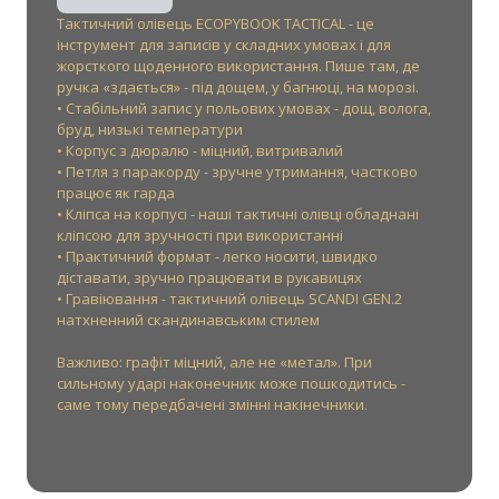
Тактичний олівець ECOPYBOOK TACTICAL - це
інструмент для записів у складних умовах і для
жорсткого щоденного використання. Пише там, де
ручка «здається» - під дощем, у багнюці, на морозі.
• Стабільний запис у польових умовах - дощ, волога,
бруд, низькі температури
• Корпус з дюралю - міцний, витривалий
• Петля з паракорду - зручне утримання, частково
працює як гарда
• Кліпса на корпусі - наші тактичні олівці обладнані
кліпсою для зручності при використанні
• Практичний формат - легко носити, швидко
діставати, зручно працювати в рукавицях
• Гравіювання - тактичний олівець SCANDI GEN.2
натхненний скандинавським стилем
Важливо: графіт міцний, але не «метал». При
сильному ударі наконечник може пошкодитись -
саме тому передбачені змінні накінечники.