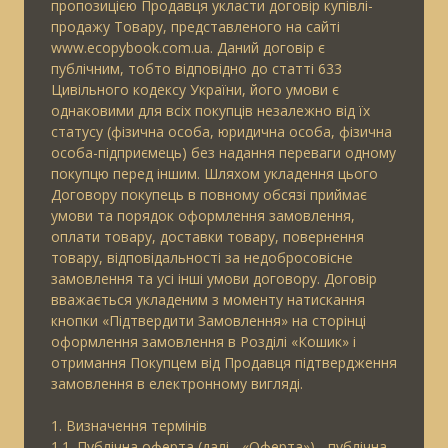
пропозицією Продавця укласти договір купівлі-
продажу Товару, представленого на сайті
www.ecopybook.com.ua. Даний договір є
публічним, тобто відповідно до статті 633
Цивільного кодексу України, його умови є
однаковими для всіх покупців незалежно від їх
статусу (фізична особа, юридична особа, фізична
особа-підприємець) без надання переваги одному
покупцю перед іншим. Шляхом укладення цього
Договору покупець в повному обсязі приймає
умови та порядок оформлення замовлення,
оплати товару, доставки товару, повернення
товару, відповідальності за недобросовісне
замовлення та усі інші умови договору. Договір
вважається укладеним з моменту натискання
кнопки «Підтвердити Замовлення» на сторінці
оформлення замовлення в Розділі «Кошик» і
отримання Покупцем від Продавця підтвердження
замовлення в електронному вигляді.
1. Визначення термінів
1.1. Публічна оферта (далі - «Оферта») - публічна