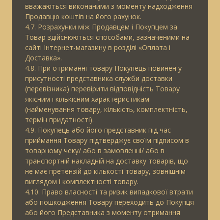
вважаються виконаними з моменту надходження
Продавцю коштів на його рахунок.
4.7. Розрахунки між Продавцем і Покупцем за
Товар здійснюються способами, зазначеними на
сайті Інтернет-магазину в розділі «Оплата і
Доставка».
4.8. При отриманні товару Покупець повинен у
присутності представника служби доставки
(перевізника) перевірити відповідність Товару
якісним і кількісним характеристикам
(найменування товару, кількість, комплектність,
термін придатності).
4.9. Покупець або його представник під час
приймання Товару підтверджує своїм підписом в
товарному чеку/ або в замовленні/ або в
транспортній накладній на доставку товарів, що
не має претензій до кількості товару, зовнішнім
виглядом і комплектності товару.
4.10. Право власності та ризик випадкової втрати
або пошкодження Товару переходить до Покупця
або його Представника з моменту отримання