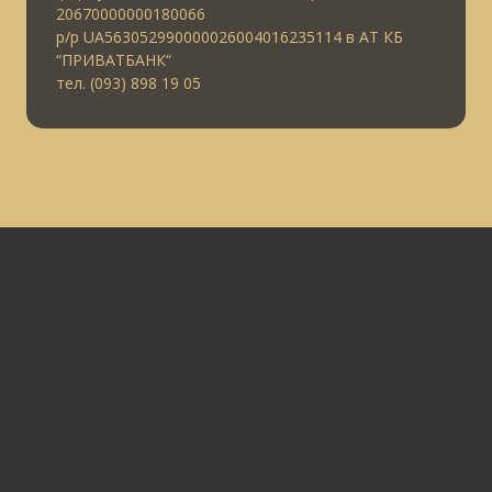
20670000000180066
р/р UA563052990000026004016235114 в АТ КБ
“ПРИВАТБАНК“
тел. (093) 898 19 05