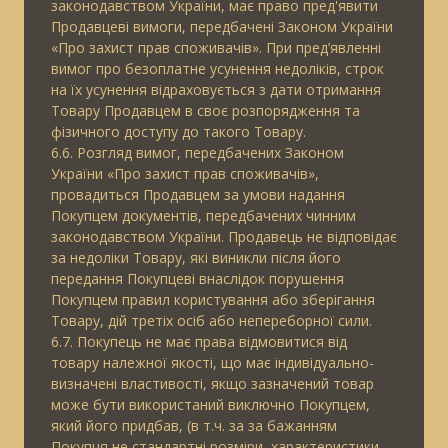
законодавством України, має право пред'явити
Продавцеві вимоги, передбачені Законом України
«Про захист прав споживачів». При пред’явленні
вимог про безоплатне усунення недоліків, строк
на їх усунення відраховується з дати отримання
Товару Продавцем в своє розпорядження та
фізичного доступу до такого Товару.
6.6. Розгляд вимог, передбачених Законом
України «Про захист прав споживачів»,
провадиться Продавцем за умови надання
Покупцем документів, передбачених чинним
законодавством України. Продавець не відповідає
за недоліки Товару, які виникли після його
передання Покупцеві внаслідок порушення
Покупцем правил користування або зберігання
Товару, дій третіх осіб або непереборної сили.
6.7. Покупець не має права відмовитися від
товару належної якості, що має індивідуально-
визначені властивості, якщо зазначений товар
може бути використаний виключно Покупцем,
який його придбав, (в т.ч. за за бажанням
Покупця не стандартні розміри, характеристики,