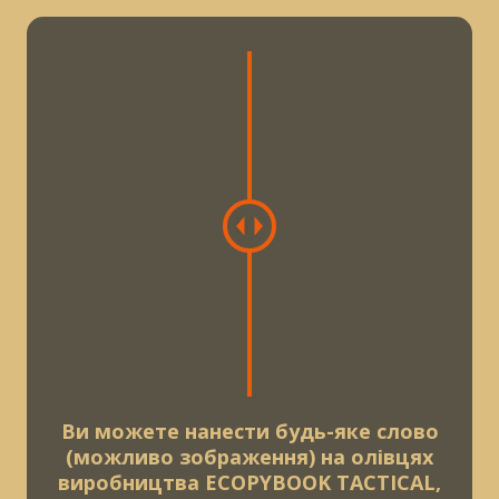
C
h
a
n
g
e
a
m
o
u
n
Ви можете нанести будь-яке слово
t
(можливо зображення) на олівцях
виробництва ECOPYBOOK TACTICAL,