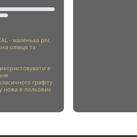
L - маленька річ,
чка олівця та
 використовувати в
ння
 класичного графіту
у ножа в польових