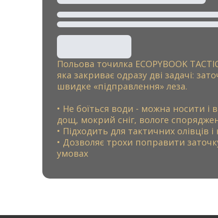
Польова точилка ECOPYBOOK TACTICA
яка закриває одразу дві задачі: зато
швидке «підправлення» леза.
• Не боїться води - можна носити і
дощ, мокрий сніг, вологе спорядже
• Підходить для тактичних олівців і
• Дозволяє трохи поправити заточк
умовах