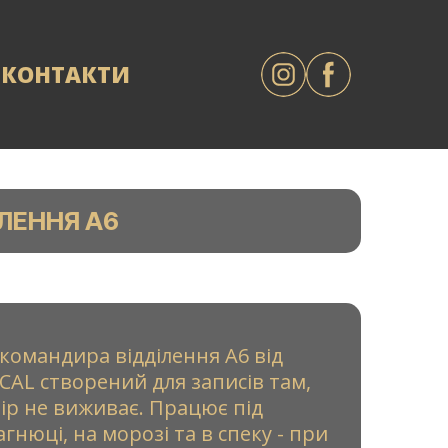
КОНТАКТИ
ЛЕННЯ А6
командира відділення А6 від
AL створений для записів там,
ір не виживає. Працює під
агнюці, на морозі та в спеку - при