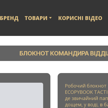
 БРЕНД
ТОВАРИ
КОРИСНІ ВІДЕО
БЛОКНОТ КОМАНДИРА ВІДДІ
Робочий блокнот 
ECOPYBOOK TACTIC
де звичайний пап
дощем, у воді, в б