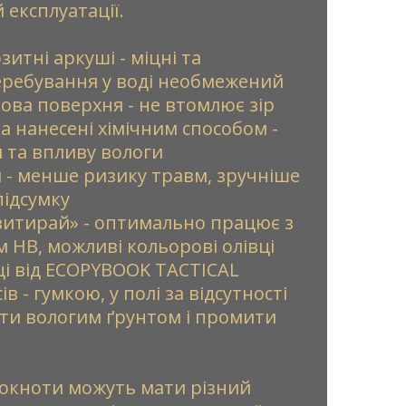
 експлуатації.
зитні аркуші - міцні та
перебування у воді необмежений
ова поверхня - не втомлює зір
а нанесені хімічним способом -
я та впливу вологи
и - менше ризику травм, зручніше
підсумку
итирай» - оптимально працює з
 HB, можливі кольорові олівці
вці від ECOPYBOOK TACTICAL
в - гумкою, у полі за відсутності
ти вологим ґрунтом і промити
блокноти можуть мати різний