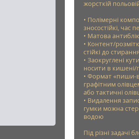
жорсткій польовій
• Полімерні компо
зносостійкі, час 
• Матова антиблік
• Контент/розмітк
стійкі до стиранн
• Заокруглені кут
носити в кишені/
• Формат «пиши-в
графітним олівцем
або тактичні олі
• Видалення записі
гумки можна стер
водою
Під різні задачі 