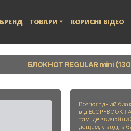
 БРЕНД
ТОВАРИ
КОРИСНІ ВІДЕО
БЛОКНОТ REGULAR mini (13
Всепогодний блок
від ECOPYBOOK TA
там, де звичайни
дощем, у воді, в б