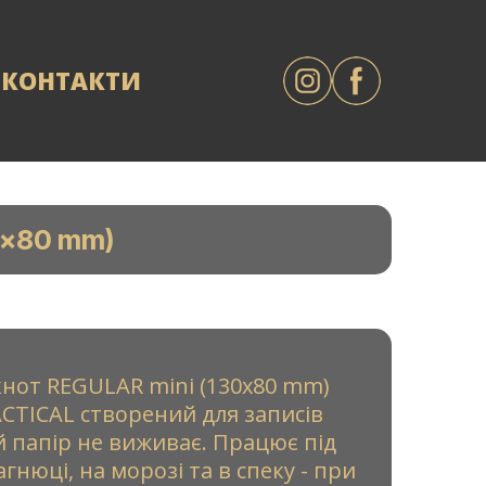
КОНТАКТИ
0x80 mm)
нот REGULAR mini (130x80 mm)
CTICAL створений для записів
й папір не виживає. Працює під
агнюці, на морозі та в спеку - при