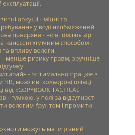
 експлуатації.
зитні аркуші - міцні та
перебування у воді необмежений
ова поверхня - не втомлює зір
а нанесені хімічним способом -
я та впливу вологи
и - менше ризику травм, зручніше
підсумку
итирай» - оптимально працює з
 HB, можливі кольорові олівці
вці від ECOPYBOOK TACTICAL
в - гумкою, у полі за відсутності
ти вологим ґрунтом і промити
блокноти можуть мати різний