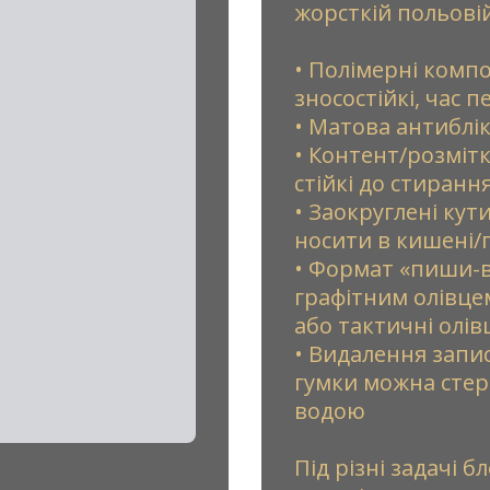
жорсткій польовій
• Полімерні компо
зносостійкі, час 
• Матова антиблік
• Контент/розмітк
стійкі до стиранн
• Заокруглені кут
носити в кишені/
• Формат «пиши-в
графітним олівцем
або тактичні олі
• Видалення записі
гумки можна стер
водою
Під різні задачі 