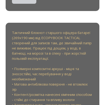
Тактичний блокнот старшого офіцера батареї
(269х190 мм) від ECOPYBOOK TACTICAL
створений для записів там, де звичайний папір
не виживає. Працює під дощем, у воді, в
багнюці, на морозі та в спеку - при жорсткій
польовій експлуатації.
• Полімерні композитні аркуші - міцні та
зносостійкі, час перебування у воді
необмежений
• Матова антиблікова поверхня - не втомлює
зір
• Контент/розмітка нанесені хімічним способом
- стійкі до стирання та впливу вологи
• Заокруглені кути - менше ризику травм,