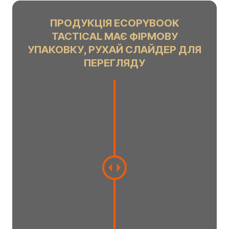
ПРОДУКЦІЯ ECOPYBOOK
TACTICAL МАЄ ФІРМОВУ
УПАКОВКУ, РУХАЙ СЛАЙДЕР ДЛЯ
ПЕРЕГЛЯДУ
C
h
a
n
g
e
a
m
o