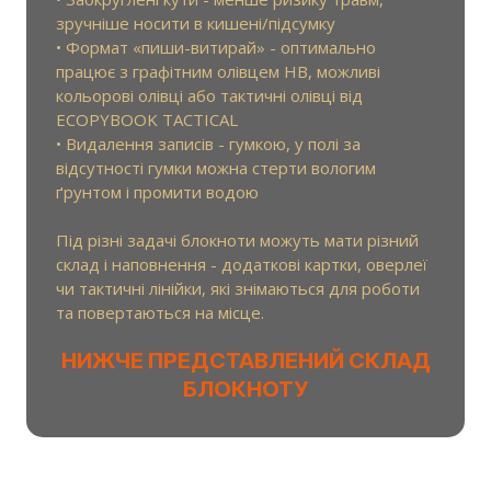
зручніше носити в кишені/підсумку
• Формат «пиши-витирай» - оптимально
працює з графітним олівцем HB, можливі
кольорові олівці або тактичні олівці від
ECOPYBOOK TACTICAL
• Видалення записів - гумкою, у полі за
відсутності гумки можна стерти вологим
ґрунтом і промити водою
Під різні задачі блокноти можуть мати різний
склад і наповнення - додаткові картки, оверлеї
чи тактичні лінійки, які знімаються для роботи
та повертаються на місце.
НИЖЧЕ ПРЕДСТАВЛЕНИЙ СКЛАД
БЛОКНОТУ