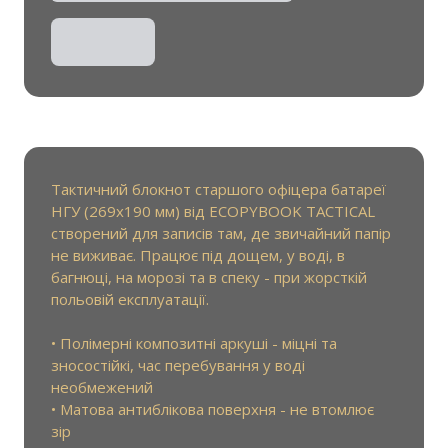
Тактичний блокнот старшого офіцера батареї
НГУ (269х190 мм) від ECOPYBOOK TACTICAL
створений для записів там, де звичайний папір
не виживає. Працює під дощем, у воді, в
багнюці, на морозі та в спеку - при жорсткій
польовій експлуатації.
• Полімерні композитні аркуші - міцні та
зносостійкі, час перебування у воді
необмежений
• Матова антиблікова поверхня - не втомлює
зір