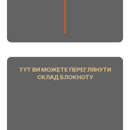
m
o
u
n
t
ТУТ ВИ МОЖЕТЕ ПЕРЕГЛЯНУТИ
СКЛАД БЛОКНОТУ