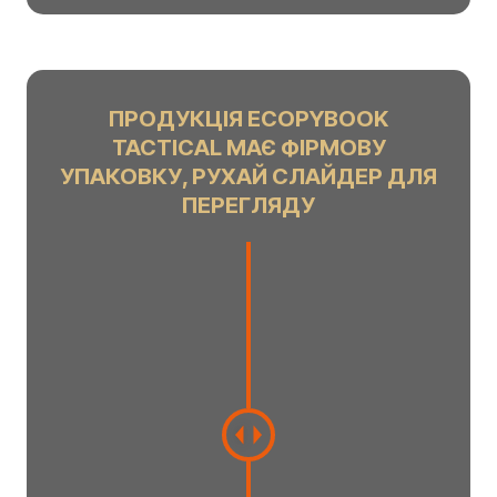
ПРОДУКЦІЯ ECOPYBOOK
TACTICAL МАЄ ФІРМОВУ
УПАКОВКУ, РУХАЙ СЛАЙДЕР ДЛЯ
ПЕРЕГЛЯДУ
C
h
a
n
g
e
a