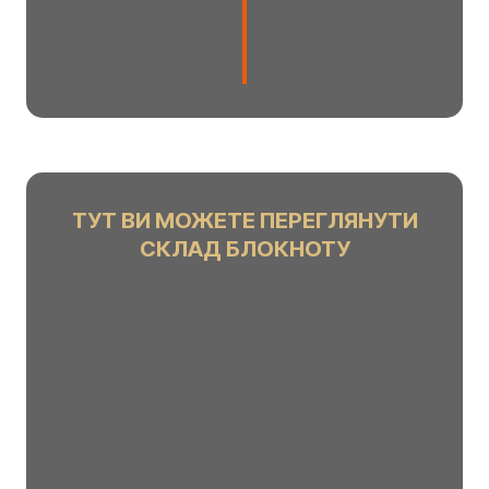
o
u
n
t
ТУТ ВИ МОЖЕТЕ ПЕРЕГЛЯНУТИ
СКЛАД БЛОКНОТУ