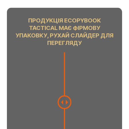
ПРОДУКЦІЯ ECOPYBOOK
TACTICAL МАЄ ФІРМОВУ
УПАКОВКУ, РУХАЙ СЛАЙДЕР ДЛЯ
ПЕРЕГЛЯДУ
C
h
a
n
g
e
a
m