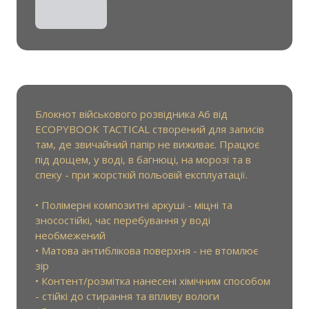
Блокнот військового розвідника А6 від
ECOPYBOOK TACTICAL створений для записів
там, де звичайний папір не виживає. Працює
під дощем, у воді, в багнюці, на морозі та в
спеку - при жорсткій польовій експлуатації.
• Полімерні композитні аркуші - міцні та
зносостійкі, час перебування у воді
необмежений
• Матова антиблікова поверхня - не втомлює
зір
• Контент/розмітка нанесені хімічним способом
- стійкі до стирання та впливу вологи