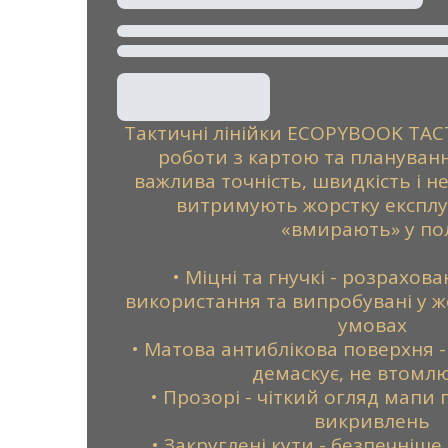
Тактичні лінійки ECOPYBOOK TACT
роботи з картою та плануванн
важлива точність, швидкість і н
витримують жорстку експлу
«вмирають» у пол
• Міцні та гнучкі - розрахов
використання та випробувані у 
умовах
• Матова антиблікова поверхня - 
демаскує, не втомлю
• Прозорі - чіткий огляд мапи 
викривлень
• Закруглені кути - безпечніше