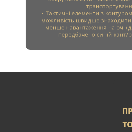
транспортуванн
• Тактичні елементи з контуром 
можливість швидше знаходити 
менше навантаження на очі (д
передбачено синій кант/bl
П
Т