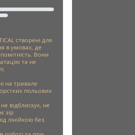
ICAL створені для
я в умовах, де
епомітність. Вони
атацію та не
і.
ані на тривале
жорстких польових
не відблискує, не
є зір
під лінійкою без
 в роботі та при