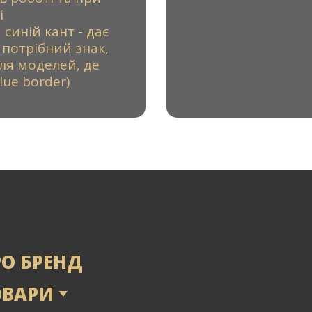
і
синій кант - дає
потрібний знак,
ля моделей, де
ue border)
РО БРЕНД
ОВАРИ