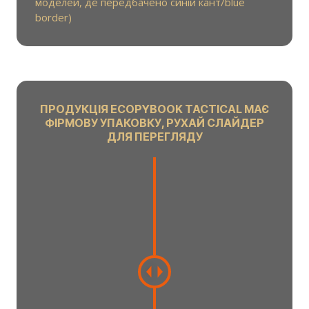
моделей, де передбачено синій кант/blue
border)
ПРОДУКЦІЯ ECOPYBOOK TACTICAL МАЄ
ФІРМОВУ УПАКОВКУ, РУХАЙ СЛАЙДЕР
ДЛЯ ПЕРЕГЛЯДУ
C
h
a
n
g
e
a