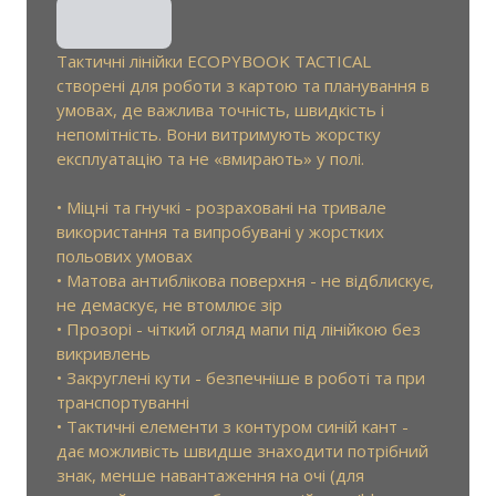
Тактичні лінійки ECOPYBOOK TACTICAL
створені для роботи з картою та планування в
умовах, де важлива точність, швидкість і
непомітність. Вони витримують жорстку
експлуатацію та не «вмирають» у полі.
• Міцні та гнучкі - розраховані на тривале
використання та випробувані у жорстких
польових умовах
• Матова антиблікова поверхня - не відблискує,
не демаскує, не втомлює зір
• Прозорі - чіткий огляд мапи під лінійкою без
викривлень
• Закруглені кути - безпечніше в роботі та при
транспортуванні
• Тактичні елементи з контуром синій кант -
дає можливість швидше знаходити потрібний
знак, менше навантаження на очі (для