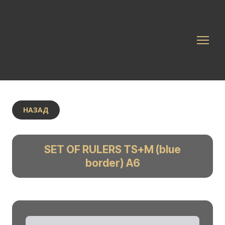
НАЗАД
SET OF RULERS TS+M (blue
border) A6