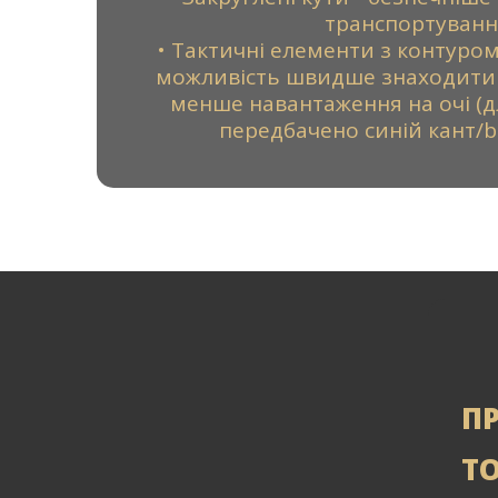
транспортуванн
• Тактичні елементи з контуром 
можливість швидше знаходити 
менше навантаження на очі (д
передбачено синій кант/bl
П
Т