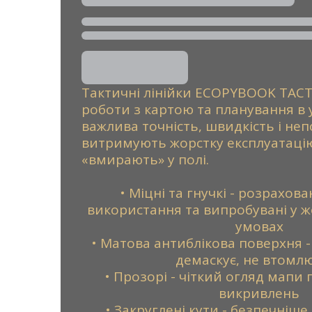
Тактичні лінійки ECOPYBOOK TACT
роботи з картою та планування в 
важлива точність, швидкість і неп
витримують жорстку експлуатацію
«вмирають» у полі.
• Міцні та гнучкі - розрахов
використання та випробувані у 
умовах
• Матова антиблікова поверхня - 
демаскує, не втомлю
• Прозорі - чіткий огляд мапи 
викривлень
• Закруглені кути - безпечніше