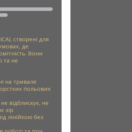
ICAL створені для
умовах, де
омітність. Вони
 та не
ані на тривале
жорстких польових
не відблискує, не
є зір
під лінійкою без
 в роботі та при