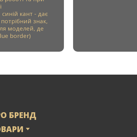
і
синій кант - дає
потрібний знак,
ля моделей, де
ue border)
РО БРЕНД
ОВАРИ