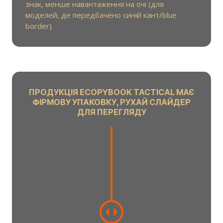
знак, менше навантаження на очі (для
моделей, де передбачено синій кант/blue
border)
ПРОДУКЦІЯ ECOPYBOOK TACTICAL МАЄ
ФІРМОВУ УПАКОВКУ, РУХАЙ СЛАЙДЕР
ДЛЯ ПЕРЕГЛЯДУ
C
h
a
n
g
e