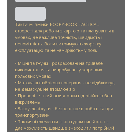
Тактичні лінійки ECOPYBOOK TACTICAL
створені для роботи з картою та планування в
умовах, де важлива точність, швидкість і
непомітність. Вони витримують жорстку
експлуатацію та не «вмирають» у полі.
• Міцні та гнучкі - розраховані на тривале
використання та випробувані у жорстких
польових умовах
• Матова антиблікова поверхня - не відблискує,
не демаскує, не втомлює зір
• Прозорі - чіткий огляд мапи під лінійкою без
викривлень
• Закруглені кути - безпечніше в роботі та при
транспортуванні
• Тактичні елементи з контуром синій кант -
дає можливість швидше знаходити потрібний