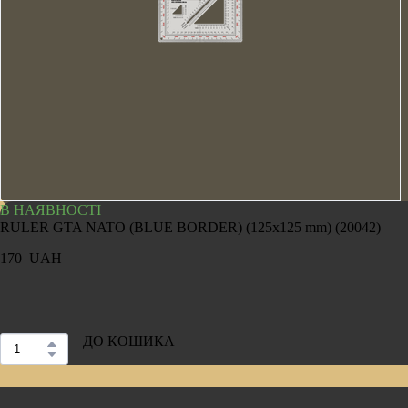
В НАЯВНОСТІ
RULER GTA NATO (BLUE BORDER) (125x125 mm)
(20042)
170  UAH
ДО КОШИКА